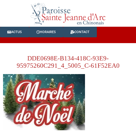
ACTUS
HORAIRES
CONTACT
DDE0698E-B134-418C-93E9-
95975260C291_4_5005_C-61F52EA0