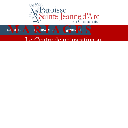
MARIAGES
ACTUS
HORAIRES
CONTACT
Le Centre de préparation au
mariage (CPM) est le service
préparant les couples au
mariage sur la paroisse, et
montant le dossier de mariage.