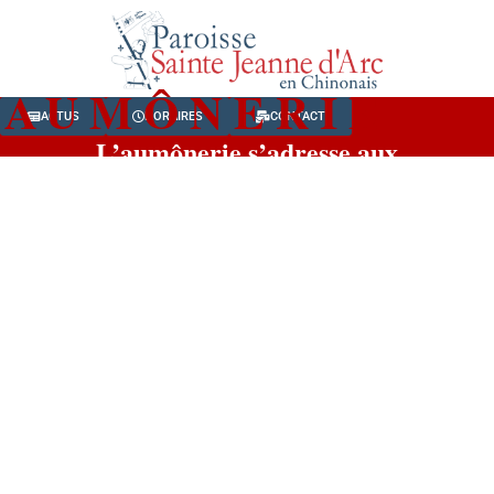
AUMÔNERIE
ACTUS
HORAIRES
CONTACT
L’aumônerie s’adresse aux
collégiens et aux lycéens. C’est
une proposition pour les aider
à grandir dans la foi et à
nouer des amitiés chrétiennes.