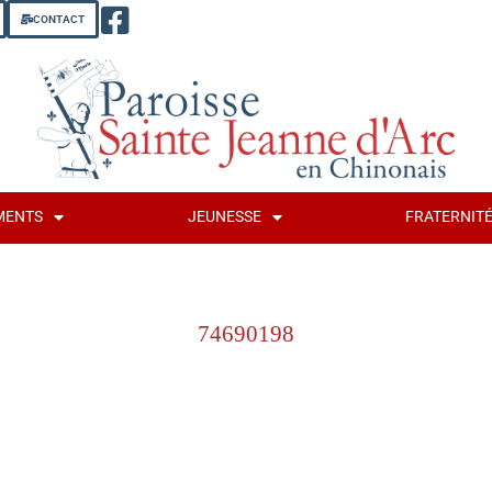
CONTACT
MENTS
JEUNESSE
FRATERNIT
74690198