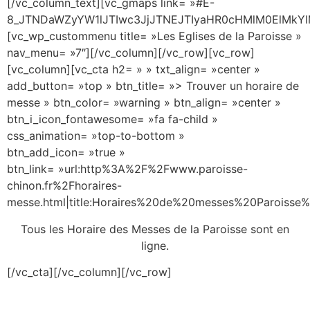
[/vc_column_text][vc_gmaps link= »#E-
8_JTNDaWZyYW1lJTIwc3JjJTNEJTIyaHR0cHMlM0ElMkY
[vc_wp_custommenu title= »Les Eglises de la Paroisse »
nav_menu= »7″][/vc_column][/vc_row][vc_row]
[vc_column][vc_cta h2= » » txt_align= »center »
add_button= »top » btn_title= »> Trouver un horaire de
messe » btn_color= »warning » btn_align= »center »
btn_i_icon_fontawesome= »fa fa-child »
css_animation= »top-to-bottom »
btn_add_icon= »true »
btn_link= »url:http%3A%2F%2Fwww.paroisse-
chinon.fr%2Fhoraires-
messe.html|title:Horaires%20de%20messes%20Paroisse%
Tous les Horaire des Messes de la Paroisse sont en
ligne.
[/vc_cta][/vc_column][/vc_row]