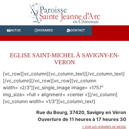
ACTUS
HORAIRES
CONTACT
EGLISE SAINT-MICHEL À SAVIGNY-EN-
VERON
[vc_row][vc_column][vc_column_text][/vc_column_text]
[/vc_column][/vc_row][vc_row][vc_column
width= »2/3″][vc_single_image image= »1757″
img_size= »full » alignment= »center »][/vc_column]
[vc_column width= »1/3″][vc_column_text]
Rue du Bourg, 37420, Savigny en Véron
Ouverture de 11 heures à 17 heures 30
> VOIR LES HORAIRES DE MESSE