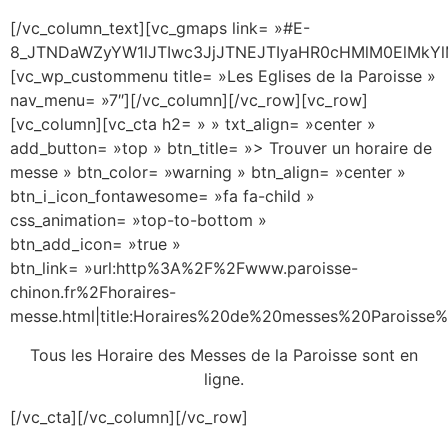
[/vc_column_text][vc_gmaps link= »#E-
8_JTNDaWZyYW1lJTIwc3JjJTNEJTIyaHR0cHMlM0ElM
[vc_wp_custommenu title= »Les Eglises de la Paroisse »
nav_menu= »7″][/vc_column][/vc_row][vc_row]
[vc_column][vc_cta h2= » » txt_align= »center »
add_button= »top » btn_title= »> Trouver un horaire de
messe » btn_color= »warning » btn_align= »center »
btn_i_icon_fontawesome= »fa fa-child »
css_animation= »top-to-bottom »
btn_add_icon= »true »
btn_link= »url:http%3A%2F%2Fwww.paroisse-
chinon.fr%2Fhoraires-
messe.html|title:Horaires%20de%20messes%20Paroisse%
Tous les Horaire des Messes de la Paroisse sont en
ligne.
[/vc_cta][/vc_column][/vc_row]