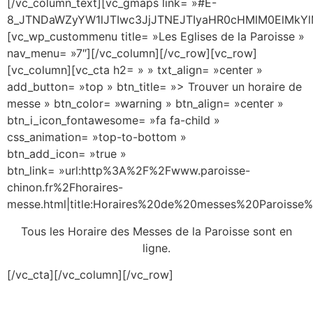
[/vc_column_text][vc_gmaps link= »#E-
8_JTNDaWZyYW1lJTIwc3JjJTNEJTIyaHR0cHMlM0ElMk
[vc_wp_custommenu title= »Les Eglises de la Paroisse »
nav_menu= »7″][/vc_column][/vc_row][vc_row]
[vc_column][vc_cta h2= » » txt_align= »center »
add_button= »top » btn_title= »> Trouver un horaire de
messe » btn_color= »warning » btn_align= »center »
btn_i_icon_fontawesome= »fa fa-child »
css_animation= »top-to-bottom »
btn_add_icon= »true »
btn_link= »url:http%3A%2F%2Fwww.paroisse-
chinon.fr%2Fhoraires-
messe.html|title:Horaires%20de%20messes%20Paroisse%
Tous les Horaire des Messes de la Paroisse sont en
ligne.
[/vc_cta][/vc_column][/vc_row]