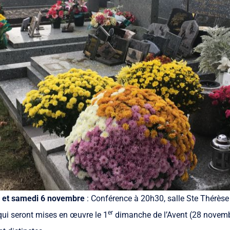
 et samedi 6 novembre
: Conférence à 20h30, salle Ste Thérèse 
er
ui seront mises en œuvre le 1
dimanche de l’Avent (28 novembre