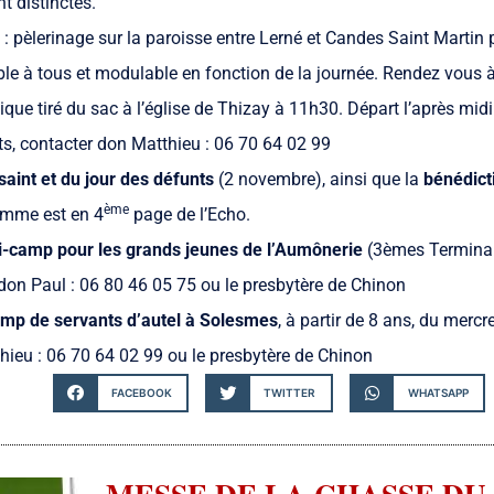
t distinctes.
: pèlerinage sur la paroisse entre Lerné et Candes Saint Martin p
le à tous et modulable en fonction de la journée. Rendez vous à 
que tiré du sac à l’église de Thizay à 11h30. Départ l’après mi
s, contacter don Matthieu : 06 70 64 02 99
aint et du jour des défunts
(2 novembre), ainsi que la
bénédict
ème
amme est en 4
page de l’Echo.
i-camp pour les grands jeunes de l’Aumônerie
(3èmes Terminal
don Paul : 06 80 46 05 75 ou le presbytère de Chinon
mp de servants d’autel à Solesmes
, à partir de 8 ans, du merc
hieu : 06 70 64 02 99 ou le presbytère de Chinon
FACEBOOK
TWITTER
WHATSAPP