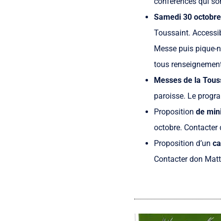
conférences qui son
Samedi 30 octobre
Toussaint. Accessib
Messe puis pique-ni
tous renseignement
Messes de la Touss
paroisse. Le progr
Proposition
de min
octobre. Contacter 
Proposition d’un
ca
Contacter don Matt