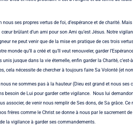
en nous ses propres vertus de foi, d’espérance et de charité. Mai
u cœur brûlant d’un ami pour son Ami qu’est Jésus. Notre vigilan
r ne peut venir que de la mise en pratique de ces trois vertus.
tre monde qu’Il a créé et qu’Il veut renouveler, garder l’Espéranc
s unis jusque dans la vie éternelle, enfin garder la Charité, c’es
es, cela nécessite de chercher à toujours faire Sa Volonté (et non
nous ne sommes pas à la hauteur (Dieu est grand et nous ses c
s besoin de Lui pour garder cette vigilance. Nous lui demandons
s associer, de venir nous remplir de Ses dons, de Sa grâce. Ce n
nos frères comme le Christ se donne à nous par le sacrement de 
it de la vigilance à garder ses commandements.