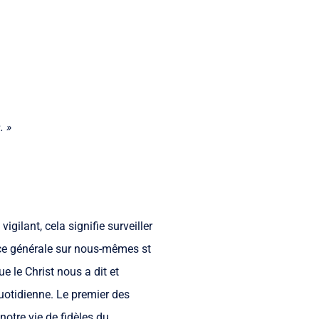
. »
ilant, cela signifie surveiller
ce générale sur nous-mêmes st
 le Christ nous a dit et
quotidienne. Le premier des
notre vie de fidèles du