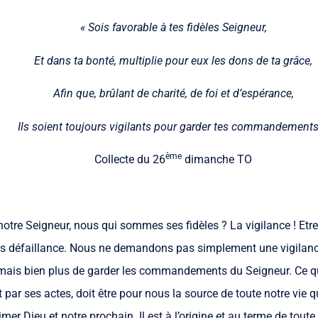
« Sois favorable à tes fidèles Seigneur,
Et dans ta bonté, multiplie pour eux les dons de ta grâce,
Afin que, brûlant de charité, de foi et d’espérance,
Ils soient toujours vigilants pour garder tes commandements
ème
Collecte du 26
dimanche TO
e Seigneur, nous qui sommes ses fidèles ? La vigilance ! Etre vig
ans défaillance. Nous ne demandons pas simplement une vigilan
 mais bien plus de garder les commandements du Seigneur. Ce que
t par ses actes, doit être pour nous la source de toute notre vie 
 Dieu et notre prochain. Il est à l’origine et au terme de toute 