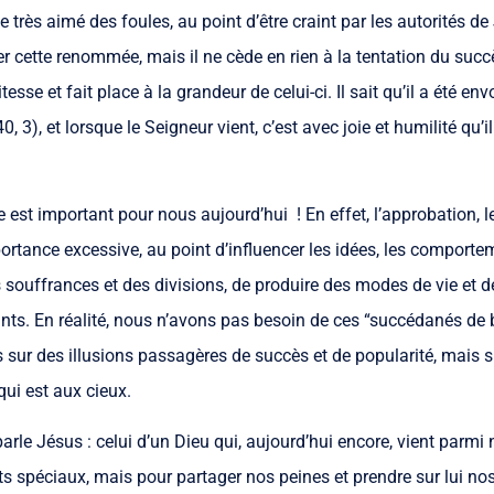
très aimé des foules, au point d’être craint par les autorités de
ter cette renommée, mais il ne cède en rien à la tentation du succ
tesse et fait place à la grandeur de celui-ci. Il sait qu’il a été e
40, 3), et lorsque le Seigneur vient, c’est avec joie et humilité qu’
t important pour nous aujourd’hui ! En effet, l’approbation, le 
rtance excessive, au point d’influencer les idées, les comporteme
 souffrances et des divisions, de produire des modes de vie et d
ts. En réalité, nous n’avons pas besoin de ces “succédanés de b
sur des illusions passagères de succès et de popularité, mais s
qui est aux cieux.
arle Jésus : celui d’un Dieu qui, aujourd’hui encore, vient parm
ts spéciaux, mais pour partager nos peines et prendre sur lui no