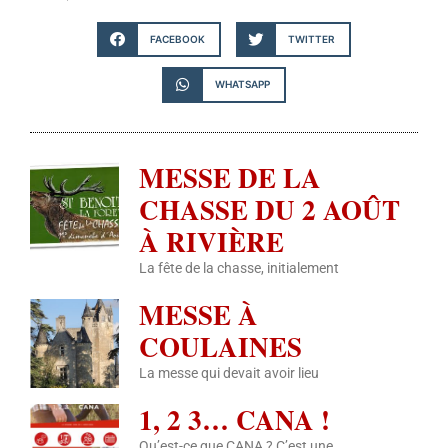
FACEBOOK
TWITTER
WHATSAPP
MESSE DE LA
CHASSE DU 2 AOÛT
À RIVIÈRE
La fête de la chasse, initialement
MESSE À
COULAINES
La messe qui devait avoir lieu
1, 2 3… CANA !
Qu’est-ce que CANA ? C’est une