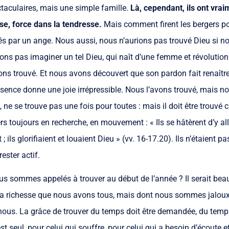
taculaires, mais une simple famille.
Là, cependant, ils ont vrai
se, force dans la tendresse.
Mais comment firent les bergers po
elés par un ange. Nous aussi, nous n’aurions pas trouvé Dieu si n
ns pas imaginer un tel Dieu, qui naît d’une femme et révolutionne
ons trouvé. Et nous avons découvert que son pardon fait renaîtr
ésence donne une joie irrépressible. Nous l’avons trouvé, mais n
, ne se trouve pas une fois pour toutes : mais il doit être trouvé
ers toujours en recherche, en mouvement : « Ils se hâtèrent d’y aller
t ; ils glorifiaient et louaient Dieu » (vv. 16-17.20). Ils n’étaient 
rester actif.
ous sommes appelés à trouver au début de l’année ? Il serait bea
 la richesse que nous avons tous, mais dont nous sommes jalou
 nous. La grâce de trouver du temps doit être demandée, du temp
st seul, pour celui qui souffre, pour celui qui a besoin d’écoute 