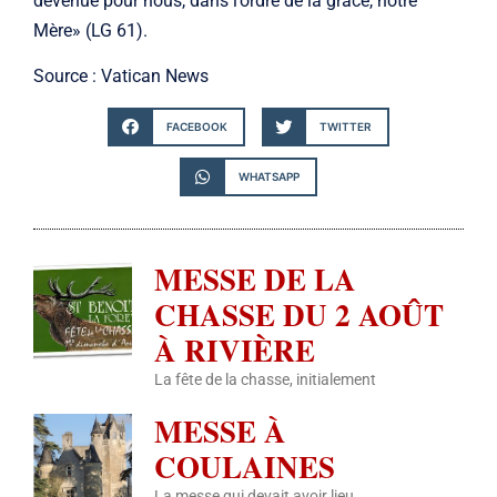
devenue pour nous, dans l’ordre de la grâce, notre
Mère» (LG 61).
Source : Vatican News
FACEBOOK
TWITTER
WHATSAPP
MESSE DE LA
CHASSE DU 2 AOÛT
À RIVIÈRE
La fête de la chasse, initialement
MESSE À
COULAINES
La messe qui devait avoir lieu