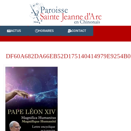
ACTUS
HORAIRES
CONTACT
DF60A682DA66EB52D175140414979E9254B0