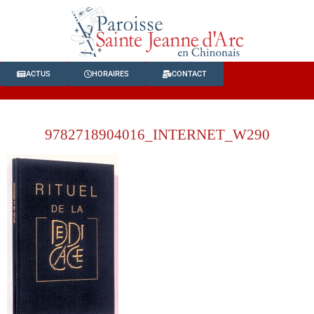
ACTUS
HORAIRES
CONTACT
9782718904016_INTERNET_W290